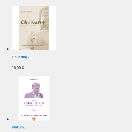
Chi Kung -...
16,90 €
Warum...