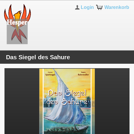
Login
Warenkorb
Das Siegel des Sahure